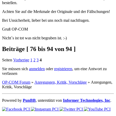
bestellen.
Achten Sie auf die Merkmale der Originale und der Fällschungen!
Bei Unsicherheit, lieber bei uns noch mal nachfragen.
Gruß OP-COM
Nicht´s ist tot was nicht begraben ist. :-)
Beiträge [ 76 bis 94 von 94 ]
Seiten
Vorherige
1
2
3
4
Sie müssen sich
anmelden
oder
registrieren
, um eine Antwort zu
verfassen
OP-COM Forum
»
Anregungen, Kritik, Vorschläge
»
Anregungen,
Kritik, Vorschläge
Powered by
PunBB
, unterstützt von
Informer Technologies, Inc
.