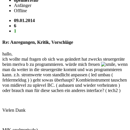
opelmerivab
Anfänger
Offline
09.01.2014
6
1
Re: Anregungen, Kritik, Vorschläge
hallo,
ich wollte mal fragen ob sich was geändert hat zwecks steuergeräte
beim meriva b zu programmieren. würde mich freuen
, wenn
man da weiter in die steuergeräte kommt und was programmieren
kann. z.b. stromwerte vom standlicht anpassen ( led umbau (
fehlermeldug ) ) geht sowas überhaupt? Kombieinstrument tauschen
von midlevel zu uplevel BC. ( aubauen und wieder verheiraten )
oder brauch man für diese sachen ein anderes interface? ( tech2 )
Vielen Dank
MfK opelmerivab:)