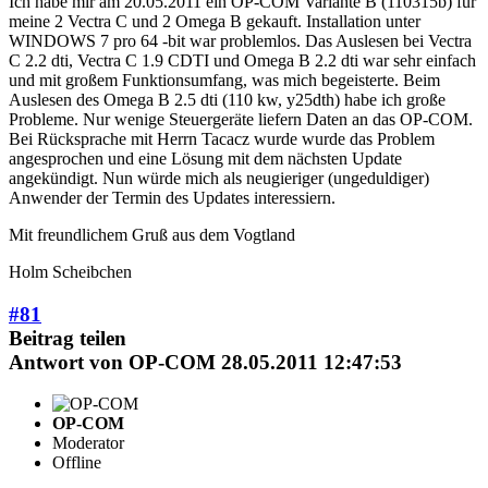
Ich habe mir am 20.05.2011 ein OP-COM Variante B (110315b) für
meine 2 Vectra C und 2 Omega B gekauft. Installation unter
WINDOWS 7 pro 64 -bit war problemlos. Das Auslesen bei Vectra
C 2.2 dti, Vectra C 1.9 CDTI und Omega B 2.2 dti war sehr einfach
und mit großem Funktionsumfang, was mich begeisterte. Beim
Auslesen des Omega B 2.5 dti (110 kw, y25dth) habe ich große
Probleme. Nur wenige Steuergeräte liefern Daten an das OP-COM.
Bei Rücksprache mit Herrn Tacacz wurde wurde das Problem
angesprochen und eine Lösung mit dem nächsten Update
angekündigt. Nun würde mich als neugieriger (ungeduldiger)
Anwender der Termin des Updates interessiern.
Mit freundlichem Gruß aus dem Vogtland
Holm Scheibchen
#81
Beitrag teilen
Antwort von
OP-COM
28.05.2011 12:47:53
OP-COM
Moderator
Offline