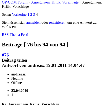
OP-COM Forum
»
Anregungen, Kritik, Vorschläge
»
Anregungen,
Kritik, Vorschläge
Seiten
Vorherige
1
2
3
4
Sie müssen sich
anmelden
oder
registrieren
, um eine Antwort zu
verfassen
RSS Thema Feed
Beiträge [ 76 bis 94 von 94 ]
#76
Beitrag teilen
Antwort von
andreasz
19.01.2011 14:04:47
andreasz
Neuling
Offline
23.04.2010
1
Re: Anregungen, Kritik, Vorschläge