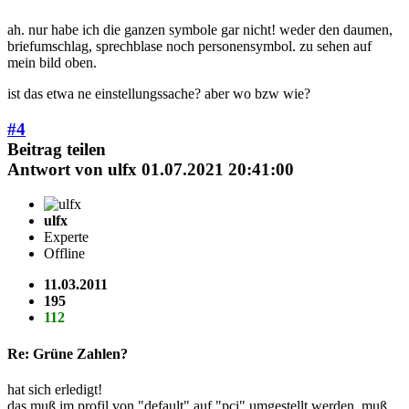
ah. nur habe ich die ganzen symbole gar nicht! weder den daumen,
briefumschlag, sprechblase noch personensymbol. zu sehen auf
mein bild oben.
ist das etwa ne einstellungssache? aber wo bzw wie?
#4
Beitrag teilen
Antwort von
ulfx
01.07.2021 20:41:00
ulfx
Experte
Offline
11.03.2011
195
112
Re: Grüne Zahlen?
hat sich erledigt!
das muß im profil von "default" auf "pci" umgestellt werden, muß