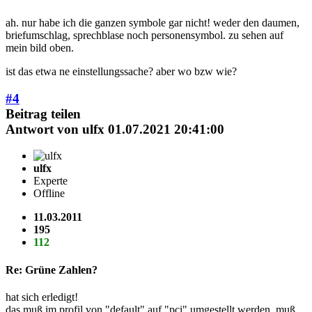
ah. nur habe ich die ganzen symbole gar nicht! weder den daumen,
briefumschlag, sprechblase noch personensymbol. zu sehen auf
mein bild oben.
ist das etwa ne einstellungssache? aber wo bzw wie?
#4
Beitrag teilen
Antwort von
ulfx
01.07.2021 20:41:00
ulfx
Experte
Offline
11.03.2011
195
112
Re: Grüne Zahlen?
hat sich erledigt!
das muß im profil von "default" auf "pci" umgestellt werden, muß