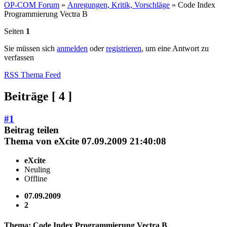
OP-COM Forum
»
Anregungen, Kritik, Vorschläge
»
Code Index
Programmierung Vectra B
Seiten
1
Sie müssen sich
anmelden
oder
registrieren
, um eine Antwort zu
verfassen
RSS Thema Feed
Beiträge [ 4 ]
#1
Beitrag teilen
Thema von
eXcite
07.09.2009 21:40:08
eXcite
Neuling
Offline
07.09.2009
2
Thema: Code Index Programmierung Vectra B