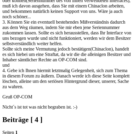
oder können(Seriennummer des von Ihnen verwendeten Interfaces),
muß ich davon ausgehen, dass Sie mit einem Chinaclon arbeiten,
und bekommen natürlich keinen Support von uns. Wäre ja auch
noch schöner...
3. Können Sie ein eventuell bestehendes Mißverständnis dadurch
aus dem Weg räumen, indem Sie mir eben jene Seriennummer
zukommen lassen. Sollte es sich herausstellen, dass Ihr Interface von
uns bezogen wurde und nicht funktioniert, werden wir dem Besitzer
selbstverständlich weiter helfen.
Sollte sich meine Vermutung jedoch bestätigen(Chinaclon), handelt
es sich hiebei um eine Straftat, da wir die die alleinigen Besitzer und
Inhaber sämtlicher Rechte an OP-COM sind.
und
4. Gebe ich Ihnen hiermit letztmalig Gelegenheit, sich zum Thema
in diesem Forum zu äußern. Danach werde ich diese Seite komplett
löschen, alleine um den seriösen Hintergrund dieser, unserer, Sache
zu wahren.
Gruß OP-COM
Nicht´s ist tot was nicht begraben ist. :-)
Beiträge [ 4 ]
Seiten
1